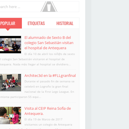
POPULAR
ETIQUETAS
HISTORIAL
El alumnado de Sexto B del
colegio San Sebastián visitan
el hospital de Antequera
El día 10 de abril los niñ@s de sexto
l colegio San Sebastián visitaron el hospital de
tequera. Nada más llegar al hospital se dividiero...
Architec3d en la #FLLgranfinal
Durante el pasado fin de semana se
celebró en Logroño la gran final
nacional de la First Lego League. En
 misma participaron 55 equi...
Visita al CEIP Reina Sofía de
Antequera.
El día 19 de Marzo de 2017
visitamos un colegio de Antequera