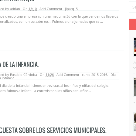
ed by adrian
On
13:10
Add Comment
jipatq15
os creado una empresa con una maquina 3d con la que vendemos llaveros
onalizados, con un corazón etc... Fuimos a una jornadas que se ...
A DE LA INFANCIA.
de
An
ted by Eusebio Córdoba
On
11:26
Add Comment
curso 2015-2016.
Día
a infancia
l día de la infancia hicimos entrevistas al los niños y niñas del colegio.
ero fuimos a infantil a entrevistar a los niños pequeños...
la
CUESTA SOBRE LOS SERVICIOS MUNICIPALES.