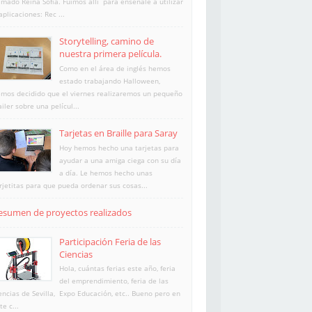
amado Reina Sofía. Fuimos allí para enséñale a utilizar
aplicaciones: Rec ...
Storytelling, camino de
nuestra primera película.
Como en el área de inglés hemos
estado trabajando Halloween,
mos decidido que el viernes realizaremos un pequeño
ailer sobre una películ...
Tarjetas en Braille para Saray
Hoy hemos hecho una tarjetas para
ayudar a una amiga ciega con su día
a día. Le hemos hecho unas
rjetitas para que pueda ordenar sus cosas...
esumen de proyectos realizados
Participación Feria de las
Ciencias
Hola, cuántas ferias este año, feria
del emprendimiento, feria de las
encias de Sevilla, Expo Educación, etc.. Bueno pero en
te c...