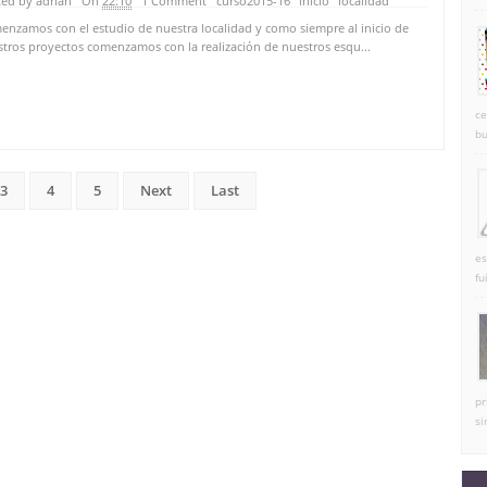
ed by adrian
On
22:10
1 Comment
curso2015-16
inicio
localidad
nzamos con el estudio de nuestra localidad y como siempre al inicio de
tros proyectos comenzamos con la realización de nuestros esqu...
ce
bu
3
4
5
Next
Last
es
fu
pr
si