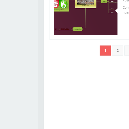
Post
Come
nues
1
2