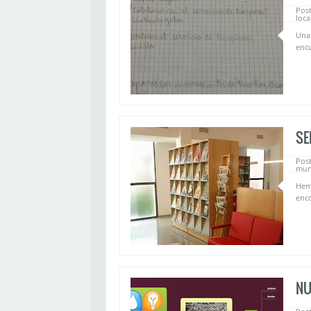
Post
loca
Una 
encu
SE
Post
mun
Hemo
enco
NU