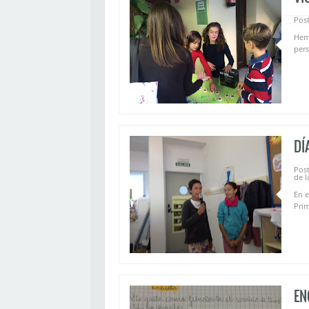
Post
Hem
pers
DÍ
Pos
de l
En e
Prim
EN