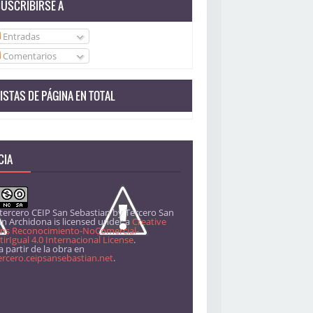
USCRIBIRSE A
Entradas
Comentarios
ISTAS DE PÁGINA EN TOTAL
CIA
 tercero CEIP San Sebastian
by
Tercero San
án Archidona
is licensed under a
Creative
s Reconocimiento-NoComercial-
rIgual 4.0 Internacional License
.
 partir de la obra en
ercero.ceipsansebastian.net
.