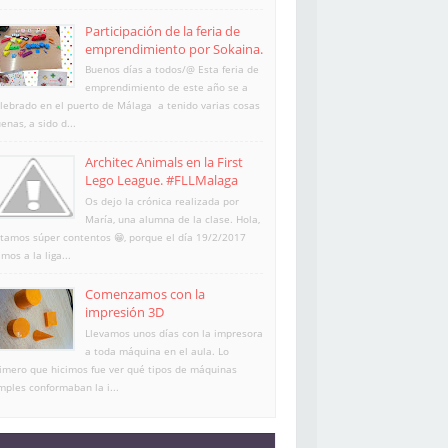
Participación de la feria de
emprendimiento por Sokaina.
Buenos días a todos/@ Esta feria de
emprendimiento de este año se a
lebrado en el puerto de Málaga a tenido varias cosas
enas, a sido d...
Architec Animals en la First
Lego League. #FLLMalaga
Os dejo la crónica realizada por
María, una alumna de la clase. Hola,
tamos súper contentos 😁, porque el día 19/2/2017
imos a la liga...
Comenzamos con la
impresión 3D
Llevamos unos días con la impresora
a toda máquina en el aula. Lo
imero que hicimos fue ver qué tipos de máquinas
mples conformaban la i...