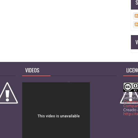
S
V
VIDEOS
LICEN
Blog de
Sebasti
Common
Comparti
Creado a
http://t