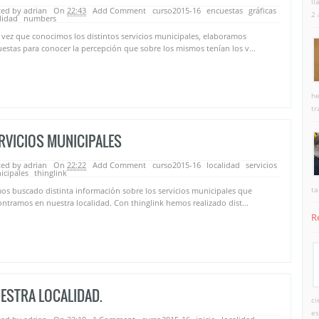
ll
ed by adrian
On
22:43
Add Comment
curso2015-16
encuestas
gráficas
2 
lidad
numbers
vez que conocimos los distintos servicios municipales, elaboramos
estas para conocer la percepción que sobre los mismos tenían los v...
he
tr
RVICIOS MUNICIPALES
ed by adrian
On
22:22
Add Comment
curso2015-16
localidad
servicios
icipales
thinglink
ta
s buscado distinta información sobre los servicios municipales que
ntramos en nuestra localidad. Con thinglink hemos realizado dist...
R
ESTRA LOCALIDAD.
ci
es