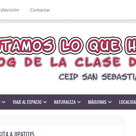
Televisión
Contactar
O
VIAJE AL ESPACIO
NATURALEZA
MÁQUINAS
LOCALIDA
SITA A JIPATQ15