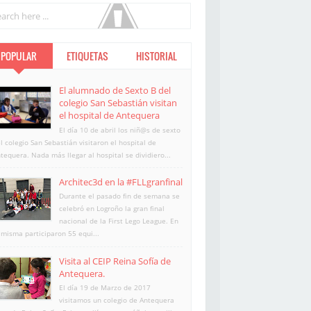
POPULAR
ETIQUETAS
HISTORIAL
El alumnado de Sexto B del
colegio San Sebastián visitan
el hospital de Antequera
El día 10 de abril los niñ@s de sexto
l colegio San Sebastián visitaron el hospital de
tequera. Nada más llegar al hospital se dividiero...
Architec3d en la #FLLgranfinal
Durante el pasado fin de semana se
celebró en Logroño la gran final
nacional de la First Lego League. En
 misma participaron 55 equi...
Visita al CEIP Reina Sofía de
Antequera.
El día 19 de Marzo de 2017
visitamos un colegio de Antequera