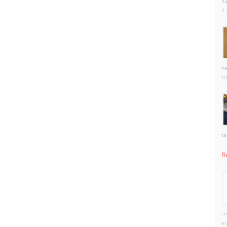
ll
2 
he
tr
ta
R
ci
es