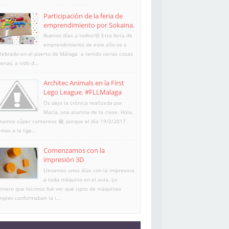
Participación de la feria de
emprendimiento por Sokaina.
Buenos días a todos/@ Esta feria de
emprendimiento de este año se a
lebrado en el puerto de Málaga a tenido varias cosas
enas, a sido d...
Architec Animals en la First
Lego League. #FLLMalaga
Os dejo la crónica realizada por
María, una alumna de la clase. Hola,
tamos súper contentos 😁, porque el día 19/2/2017
imos a la liga...
Comenzamos con la
impresión 3D
Llevamos unos días con la impresora
a toda máquina en el aula. Lo
imero que hicimos fue ver qué tipos de máquinas
mples conformaban la i...