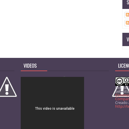
S
V
VIDEOS
LICEN
Blog de
Sebasti
Common
Comparti
Creado a
http://t