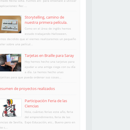
amado Reina Sofía. Fuimos allí para enséñale a utilizar
aplicaciones: Rec ...
Storytelling, camino de
nuestra primera película.
Como en el área de inglés hemos
estado trabajando Halloween,
mos decidido que el viernes realizaremos un pequeño
ailer sobre una películ...
Tarjetas en Braille para Saray
Hoy hemos hecho una tarjetas para
ayudar a una amiga ciega con su día
a día. Le hemos hecho unas
rjetitas para que pueda ordenar sus cosas...
esumen de proyectos realizados
Participación Feria de las
Ciencias
Hola, cuántas ferias este año, feria
del emprendimiento, feria de las
encias de Sevilla, Expo Educación, etc.. Bueno pero en
te c...