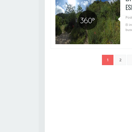
ES
Pos
El i
busc
1
2