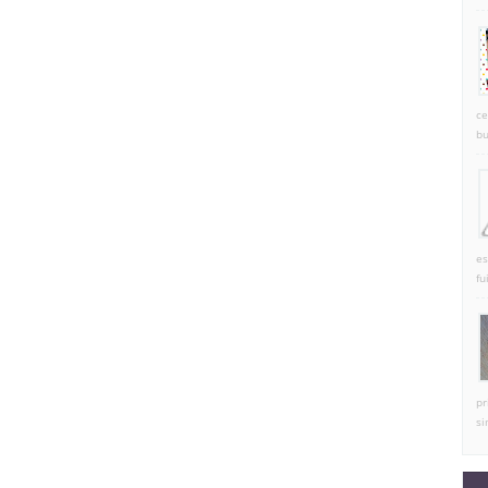
ce
bu
es
fu
pr
si