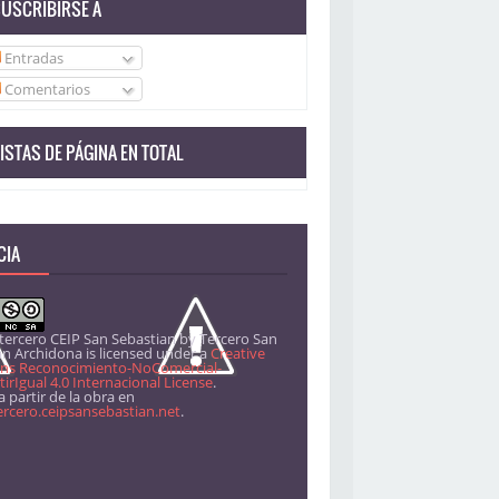
USCRIBIRSE A
Entradas
Comentarios
ISTAS DE PÁGINA EN TOTAL
CIA
 tercero CEIP San Sebastian
by
Tercero San
án Archidona
is licensed under a
Creative
s Reconocimiento-NoComercial-
rIgual 4.0 Internacional License
.
 partir de la obra en
ercero.ceipsansebastian.net
.