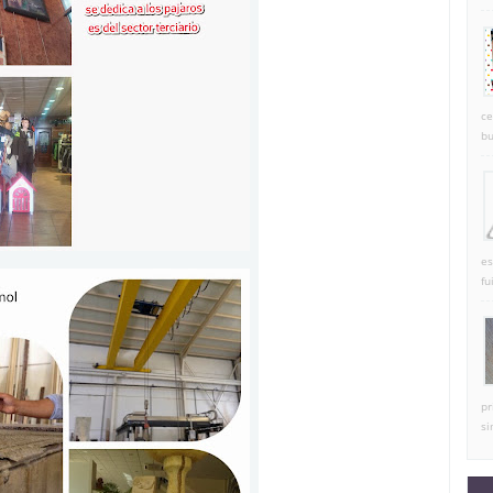
ce
bu
es
fu
pr
si