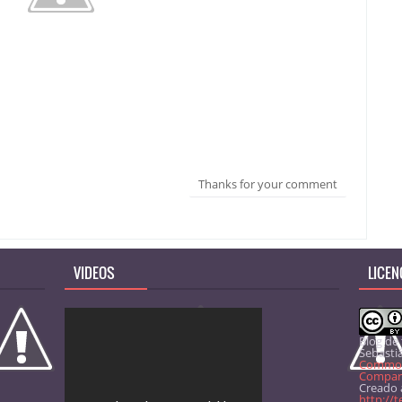
Thanks for your comment
VIDEOS
LICEN
Blog de
Sebasti
Common
Comparti
Creado a
http://t