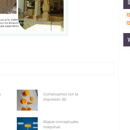
S
V
n
Comenzamos con la
impresión 3D
Mapas conceptuales
máquinas