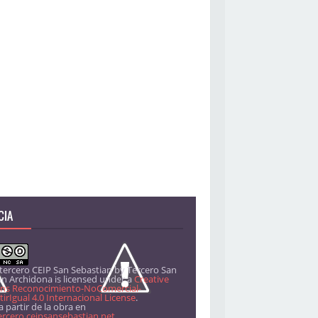
CIA
 tercero CEIP San Sebastian
by
Tercero San
án Archidona
is licensed under a
Creative
s Reconocimiento-NoComercial-
rIgual 4.0 Internacional License
.
 partir de la obra en
ercero.ceipsansebastian.net
.