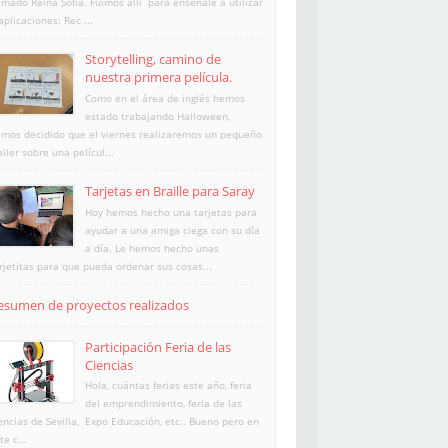
amado Reina Sofía. Fuimos allí para enséñale a utilizar
aplicaciones: Rec ...
Storytelling, camino de
nuestra primera película.
Como en el área de inglés hemos
estado trabajando Halloween,
mos decidido que el viernes realizaremos un pequeño
ailer sobre una películ...
Tarjetas en Braille para Saray
Hoy hemos hecho una tarjetas para
ayudar a una amiga ciega con su día
a día. Le hemos hecho unas
rjetitas para que pueda ordenar sus cosas...
esumen de proyectos realizados
Participación Feria de las
Ciencias
Hola, cuántas ferias este año, feria
del emprendimiento, feria de las
encias de Sevilla, Expo Educación, etc.. Bueno pero en
te c...