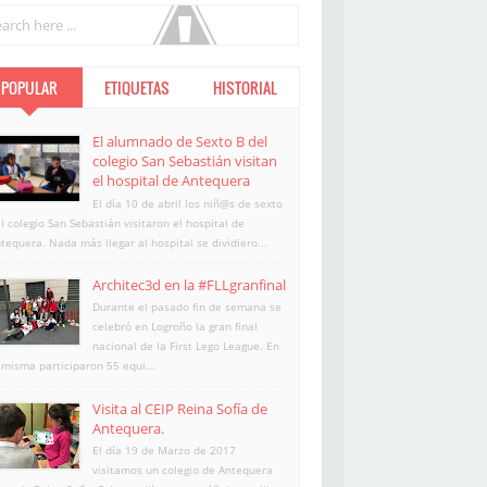
POPULAR
ETIQUETAS
HISTORIAL
El alumnado de Sexto B del
colegio San Sebastián visitan
el hospital de Antequera
El día 10 de abril los niñ@s de sexto
l colegio San Sebastián visitaron el hospital de
tequera. Nada más llegar al hospital se dividiero...
Architec3d en la #FLLgranfinal
Durante el pasado fin de semana se
celebró en Logroño la gran final
nacional de la First Lego League. En
 misma participaron 55 equi...
Visita al CEIP Reina Sofía de
Antequera.
El día 19 de Marzo de 2017
visitamos un colegio de Antequera