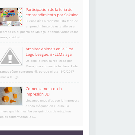
Participación de la feria de
emprendimiento por Sokaina.
Buenos días a todos/@ Esta feria de
emprendimiento de este año se a
lebrado en el puerto de Málaga a tenido varias cosas
enas, a sido d...
Architec Animals en la First
Lego League. #FLLMalaga
Os dejo la crónica realizada por
María, una alumna de la clase. Hola,
tamos súper contentos 😁, porque el día 19/2/2017
imos a la liga...
Comenzamos con la
impresión 3D
Llevamos unos días con la impresora
a toda máquina en el aula. Lo
imero que hicimos fue ver qué tipos de máquinas
mples conformaban la i...