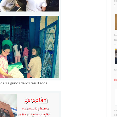
ll
2 
he
tr
ta
R
enéis algunos de los resultados.
ci
es