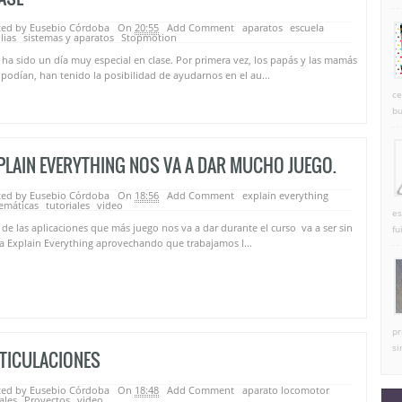
ted by Eusebio Córdoba
On
20:55
Add Comment
aparatos
escuela
lias
sistemas y aparatos
Stopmotion
ha sido un día muy especial en clase. Por primera vez, los papás y las mamás
podían, han tenido la posibilidad de ayudarnos en el au...
ce
bu
PLAIN EVERYTHING NOS VA A DAR MUCHO JUEGO.
ted by Eusebio Córdoba
On
18:56
Add Comment
explain everything
emáticas
tutoriales
video
es
de las aplicaciones que más juego nos va a dar durante el curso va a ser sin
fu
 Explain Everything aprovechando que trabajamos l...
pr
si
TICULACIONES
ted by Eusebio Córdoba
On
18:48
Add Comment
aparato locomotor
ales
Proyectos
video