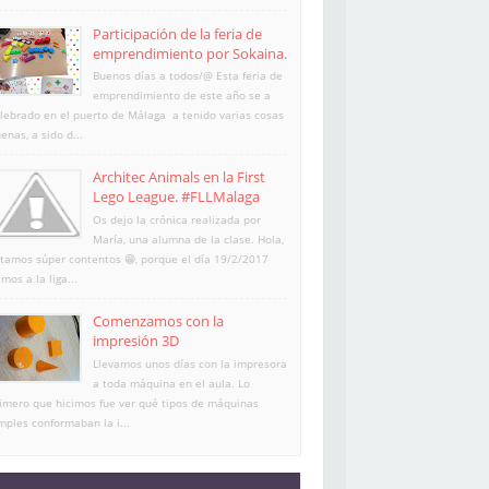
Participación de la feria de
emprendimiento por Sokaina.
Buenos días a todos/@ Esta feria de
emprendimiento de este año se a
lebrado en el puerto de Málaga a tenido varias cosas
enas, a sido d...
Architec Animals en la First
Lego League. #FLLMalaga
Os dejo la crónica realizada por
María, una alumna de la clase. Hola,
tamos súper contentos 😁, porque el día 19/2/2017
imos a la liga...
Comenzamos con la
impresión 3D
Llevamos unos días con la impresora
a toda máquina en el aula. Lo
imero que hicimos fue ver qué tipos de máquinas
mples conformaban la i...