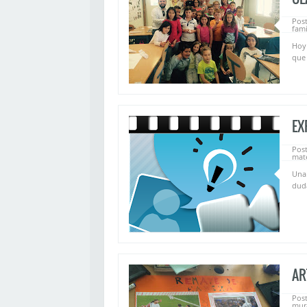
Pos
fami
Hoy 
que 
EX
Pos
mat
Una 
duda
AR
Pos
mur