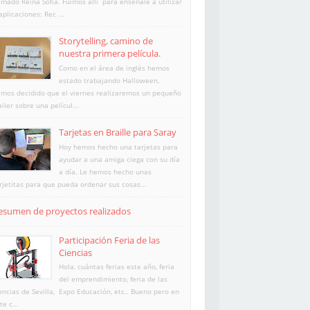
amado Reina Sofía. Fuimos allí para enséñale a utilizar
aplicaciones: Rec ...
Storytelling, camino de
nuestra primera película.
Como en el área de inglés hemos
estado trabajando Halloween,
mos decidido que el viernes realizaremos un pequeño
ailer sobre una películ...
Tarjetas en Braille para Saray
Hoy hemos hecho una tarjetas para
ayudar a una amiga ciega con su día
a día. Le hemos hecho unas
rjetitas para que pueda ordenar sus cosas...
esumen de proyectos realizados
Participación Feria de las
Ciencias
Hola, cuántas ferias este año, feria
del emprendimiento, feria de las
encias de Sevilla, Expo Educación, etc.. Bueno pero en
te c...