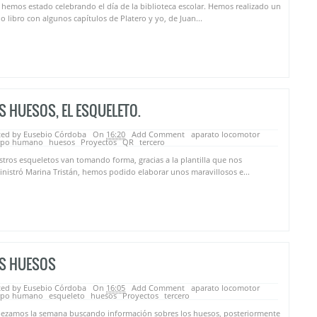
hemos estado celebrando el día de la biblioteca escolar. Hemos realizado un
o libro con algunos capítulos de Platero y yo, de Juan...
S HUESOS, EL ESQUELETO.
ted by Eusebio Córdoba
On
16:20
Add Comment
aparato locomotor
rpo humano
huesos
Proyectos
QR
tercero
tros esqueletos van tomando forma, gracias a la plantilla que nos
nistró Marina Tristán, hemos podido elaborar unos maravillosos e...
S HUESOS
ted by Eusebio Córdoba
On
16:05
Add Comment
aparato locomotor
rpo humano
esqueleto
huesos
Proyectos
tercero
ezamos la semana buscando información sobres los huesos, posteriormente