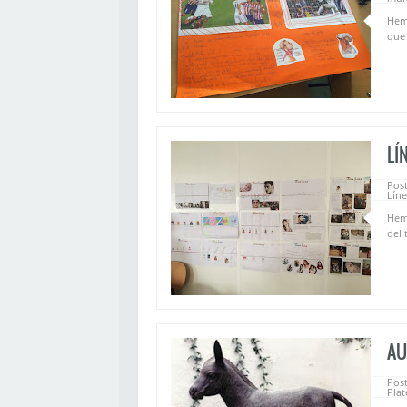
Hemo
que 
LÍ
Pos
Líne
Hemo
del 
AU
Pos
Plat