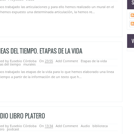
S
s trabajado las articulaciones y para ello hemos realizado un mural en el
hemos expuesto una determinada articulación, la hemos re...
V
NEAS DEL TIEMPO. ETAPAS DE LA VIDA
ted by Eusebio Córdoba
On
23:55
Add Comment
Etapas de la vida
as del tiempo
murales
s trabajado las etapas de la vida para lo que hemos elaborado una linea
tiempo a partir de la información de un texto que h...
DIO LIBRO PLATERO
ted by Eusebio Córdoba
On
13:34
Add Comment
Audio
biblioteca
ero
podcast