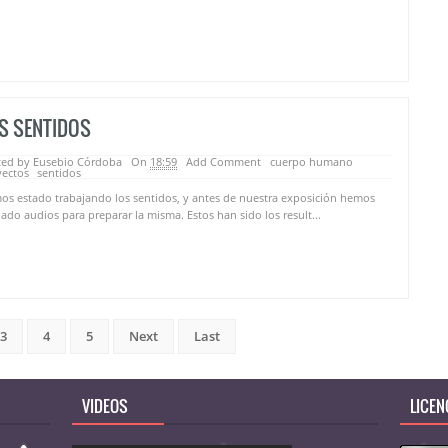
S SENTIDOS
ted by Eusebio Córdoba
On
18:59
Add Comment
cuerpo humano
yectos
sentidos
s estado trabajando los sentidos, y antes de nuestra exposición hemos
ado audios para preparar la misma. Estos han sido los result...
3
4
5
Next
Last
VIDEOS
LICEN