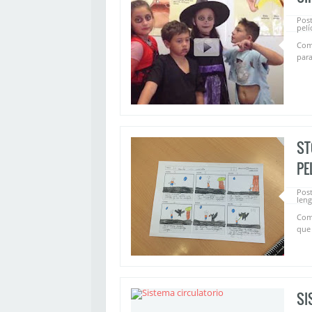
Pos
pelí
Como
para
ST
PE
Pos
len
Com
que 
SI