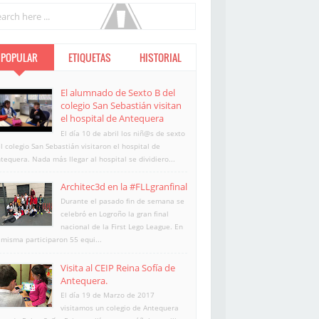
POPULAR
ETIQUETAS
HISTORIAL
El alumnado de Sexto B del
colegio San Sebastián visitan
el hospital de Antequera
El día 10 de abril los niñ@s de sexto
l colegio San Sebastián visitaron el hospital de
tequera. Nada más llegar al hospital se dividiero...
Architec3d en la #FLLgranfinal
Durante el pasado fin de semana se
celebró en Logroño la gran final
nacional de la First Lego League. En
 misma participaron 55 equi...
Visita al CEIP Reina Sofía de
Antequera.
El día 19 de Marzo de 2017
visitamos un colegio de Antequera