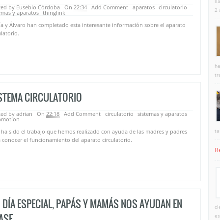
ll
ted by Eusebio Córdoba
On
22:34
Add Comment
aparatos
circulatorio
2 
emas y aparatos
thinglink
a y Álvaro han completado esta interesante información sobre el aparato
ulatorio.
he
tr
STEMA CIRCULATORIO
ed by adrian
On
22:18
Add Comment
circulatorio
sistemas y aparatos
pmotion
ta
 ha sido el trabajo que hemos realizado con ayuda de las madres y padres
 conocer el funcionamiento del aparato circulatorio.
R
 DÍA ESPECIAL, PAPÁS Y MAMÁS NOS AYUDAN EN
ci
ASE
es