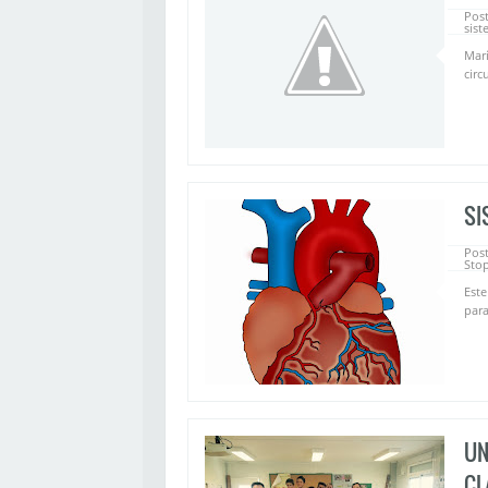
Pos
sist
Marí
circ
SI
Post
Sto
Este
para
UN
CL