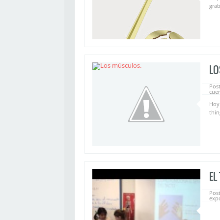
grab
LO
Pos
cue
Hoy
thin
EL
Pos
exp