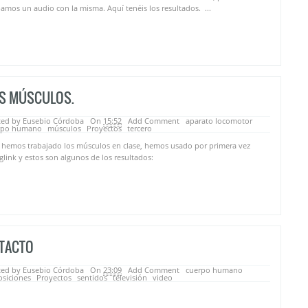
amos un audio con la misma. Aquí tenéis los resultados. ...
S MÚSCULOS.
ted by Eusebio Córdoba
On
15:52
Add Comment
aparato locomotor
rpo humano
músculos
Proyectos
tercero
 hemos trabajado los músculos en clase, hemos usado por primera vez
glink y estos son algunos de los resultados:
 TACTO
ted by Eusebio Córdoba
On
23:09
Add Comment
cuerpo humano
osiciones
Proyectos
sentidos
televisión
video