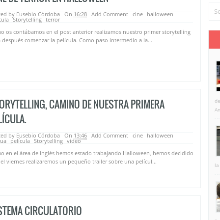
ted by Eusebio Córdoba
On
16:28
Add Comment
cine
halloween
cula
Storytelling
terror
 os contábamos en el post anterior realizamos nuestro primer storytelling
 después comenzar la película. Como paso intermedio a la...
ORYTELLING, CAMINO DE NUESTRA PRIMERA
de
An
LÍCULA.
ted by Eusebio Córdoba
On
13:46
Add Comment
cine
halloween
gua
película
Storytelling
video
o en el área de inglés hemos estado trabajando Halloween, hemos decidido
el viernes realizaremos un pequeño trailer sobre una películ...
la
STEMA CIRCULATORIO