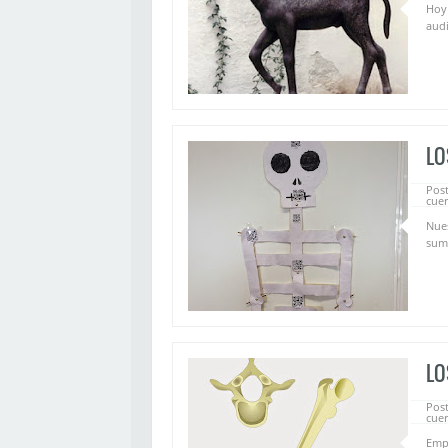
Hoy 
audi
LO
Pos
cue
Nues
sumi
LO
Pos
cue
Emp