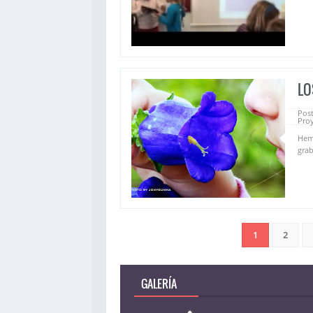
LO
Pos
Pro
Hemo
grab
1
2
GALERÍA