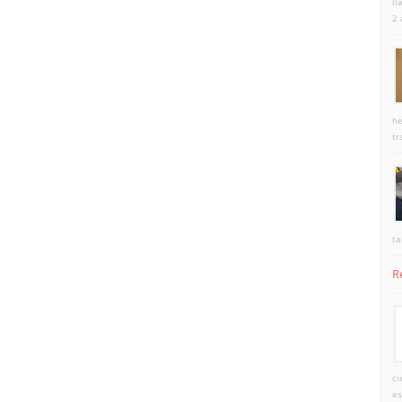
ll
2 
he
tr
ta
R
ci
es