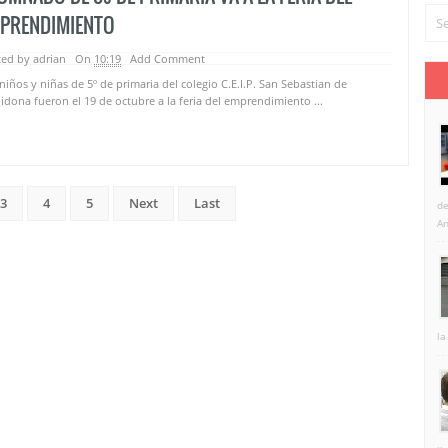
PRENDIMIENTO
ed by adrian
On
10:19
Add Comment
niños y niñas de 5º de primaria del colegio C.E.I.P. San Sebastian de
idona fueron el 19 de octubre a la feria del emprendimiento ...
3
4
5
Next
Last
de
An
la