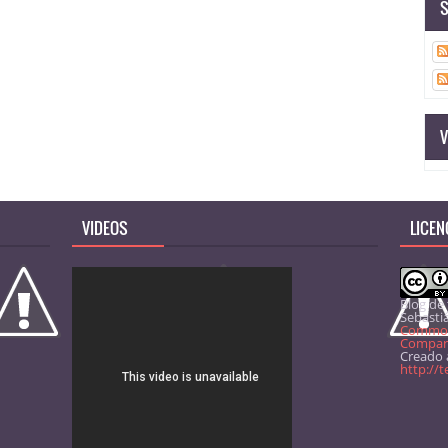
S
V
VIDEOS
LICEN
Blog de
Sebasti
Common
Comparti
Creado a
http://t