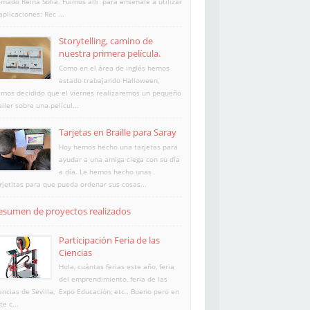
amado Reina Sofía. Fuimos allí para enséñale a utilizar
aplicaciones: Rec ...
Storytelling, camino de
nuestra primera película.
Como en el área de inglés hemos
estado trabajando Halloween,
mos decidido que el viernes realizaremos un pequeño
ailer sobre una películ...
Tarjetas en Braille para Saray
Hoy hemos hecho una tarjetas para
ayudar a una amiga ciega con su día
a día. Le hemos hecho unas
rjetitas para que pueda ordenar sus cosas...
esumen de proyectos realizados
Participación Feria de las
Ciencias
Hola, cuántas ferias este año, feria
del emprendimiento, feria de las
encias de Sevilla, Expo Educación, etc.. Bueno pero en
te c...