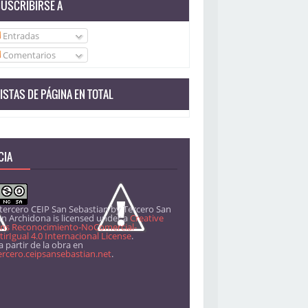
USCRIBIRSE A
Entradas
Comentarios
ISTAS DE PÁGINA EN TOTAL
CIA
 tercero CEIP San Sebastian
by
Tercero San
án Archidona
is licensed under a
Creative
s Reconocimiento-NoComercial-
rIgual 4.0 Internacional License
.
 partir de la obra en
ercero.ceipsansebastian.net
.