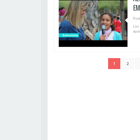
EM
Post
Los 
Arch
1
2