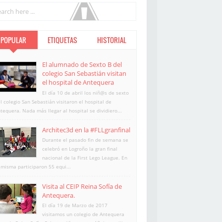
POPULAR
ETIQUETAS
HISTORIAL
El alumnado de Sexto B del
colegio San Sebastián visitan
el hospital de Antequera
El día 10 de abril los niñ@s de sexto
l colegio San Sebastián visitaron el hospital de
tequera. Nada más llegar al hospital se dividiero...
Architec3d en la #FLLgranfinal
Durante el pasado fin de semana se
celebró en Logroño la gran final
nacional de la First Lego League. En
 misma participaron 55 equi...
Visita al CEIP Reina Sofía de
Antequera.
El día 19 de Marzo de 2017
visitamos un colegio de Antequera