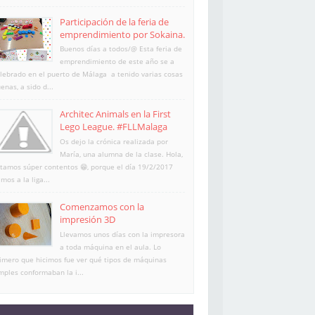
Participación de la feria de
emprendimiento por Sokaina.
Buenos días a todos/@ Esta feria de
emprendimiento de este año se a
lebrado en el puerto de Málaga a tenido varias cosas
enas, a sido d...
Architec Animals en la First
Lego League. #FLLMalaga
Os dejo la crónica realizada por
María, una alumna de la clase. Hola,
tamos súper contentos 😁, porque el día 19/2/2017
imos a la liga...
Comenzamos con la
impresión 3D
Llevamos unos días con la impresora
a toda máquina en el aula. Lo
imero que hicimos fue ver qué tipos de máquinas
mples conformaban la i...