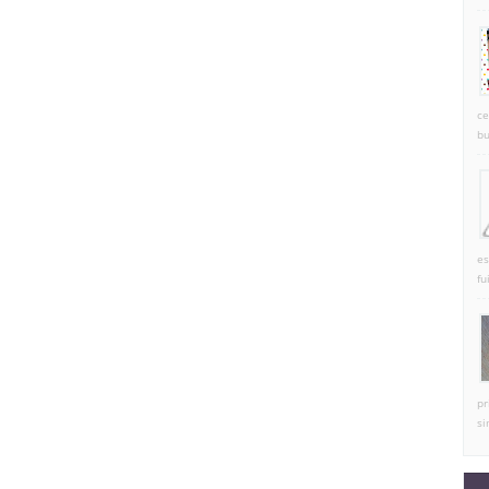
ce
bu
es
fu
pr
si