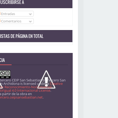
USCRIBIRSE A
Entradas
Comentarios
ISTAS DE PÁGINA EN TOTAL
CIA
 tercero CEIP San Sebastian
by
Tercero San
án Archidona
is licensed under a
Creative
s Reconocimiento-NoComercial-
rIgual 4.0 Internacional License
.
 partir de la obra en
ercero.ceipsansebastian.net
.