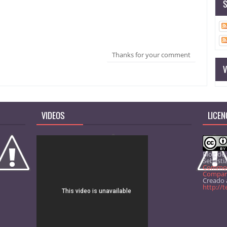
S
Thanks for your comment
V
VIDEOS
LICEN
Blog de
Sebasti
Common
Comparti
Creado a
http://t