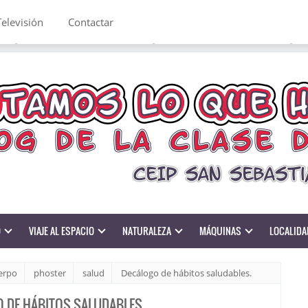
Televisión
Contactar
O
VIAJE AL ESPACIO
NATURALEZA
MÁQUINAS
LOCALIDA
erpo
phoster
salud
Decálogo de hábitos saludables.
 DE HÁBITOS SALUDABLES.