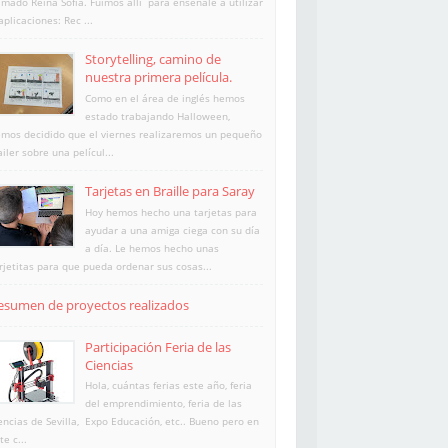
amado Reina Sofía. Fuimos allí para enséñale a utilizar
aplicaciones: Rec ...
Storytelling, camino de
nuestra primera película.
Como en el área de inglés hemos
estado trabajando Halloween,
mos decidido que el viernes realizaremos un pequeño
ailer sobre una películ...
Tarjetas en Braille para Saray
Hoy hemos hecho una tarjetas para
ayudar a una amiga ciega con su día
a día. Le hemos hecho unas
rjetitas para que pueda ordenar sus cosas...
esumen de proyectos realizados
Participación Feria de las
Ciencias
Hola, cuántas ferias este año, feria
del emprendimiento, feria de las
encias de Sevilla, Expo Educación, etc.. Bueno pero en
te c...