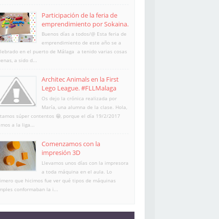
Participación de la feria de
emprendimiento por Sokaina.
Buenos días a todos/@ Esta feria de
emprendimiento de este año se a
lebrado en el puerto de Málaga a tenido varias cosas
enas, a sido d...
Architec Animals en la First
Lego League. #FLLMalaga
Os dejo la crónica realizada por
María, una alumna de la clase. Hola,
tamos súper contentos 😁, porque el día 19/2/2017
imos a la liga...
Comenzamos con la
impresión 3D
Llevamos unos días con la impresora
a toda máquina en el aula. Lo
imero que hicimos fue ver qué tipos de máquinas
mples conformaban la i...