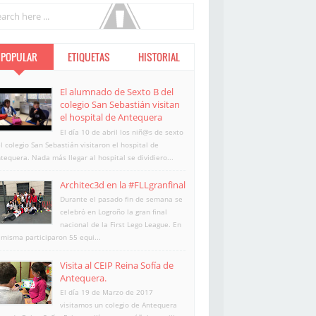
POPULAR
ETIQUETAS
HISTORIAL
El alumnado de Sexto B del
colegio San Sebastián visitan
el hospital de Antequera
El día 10 de abril los niñ@s de sexto
l colegio San Sebastián visitaron el hospital de
tequera. Nada más llegar al hospital se dividiero...
Architec3d en la #FLLgranfinal
Durante el pasado fin de semana se
celebró en Logroño la gran final
nacional de la First Lego League. En
 misma participaron 55 equi...
Visita al CEIP Reina Sofía de
Antequera.
El día 19 de Marzo de 2017
visitamos un colegio de Antequera