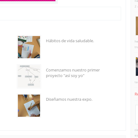
ll
2 
Hábitos de vida saludable.
he
tr
Comenzamos nuestro primer
proyecto "así soy yo"
ta
R
Diseñamos nuestra expo.
ci
es