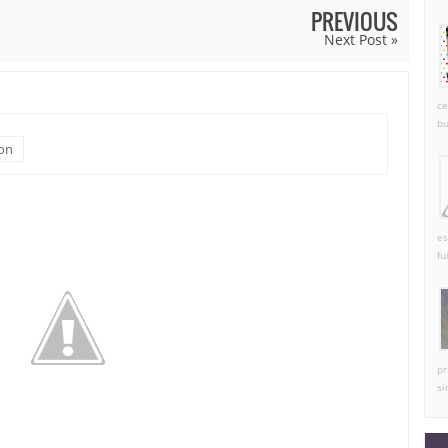
PREVIOUS
Next Post »
ce
bu
on
es
fu
pr
si